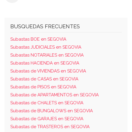
centímetros y tres metros y cincuenta
centímetros, con la calle utebo; sureste, en
línea de ocho metros y cuarenta y dos
BUSQUEDAS FRECUENTES
centímetros tres metros y sesenta
centímetros y veintitrés metros y setenta
Subastas BOE en SEGOVIA
centímetros, con la calle parla y en línea de
Subastas JUDICIALES en SEGOVIA
veinte metros y noventa centímetros, con la
Subastas NOTARIALES en SEGOVIA
parcela e treinta y tres; suroeste, en línea de
Subastas HACIENDA en SEGOVIA
veinticuatro metros y sesenta centímetros,
Subastas de VIVIENDAS en SEGOVIA
tres metros y sesenta centímetros y catorce
Subastas de CASAS en SEGOVIA
metros y noventa centímetros, parcela e
Subastas de PISOS en SEGOVIA
treinta y tres. sobre la misma se ha
Subastas de APARTAMENTOS en SEGOVIA
construido lo siguiente: vivienda unifamiliar
Subastas de CHALETS en SEGOVIA
aislada, desarrollada en una única planta,
Subastas de BUNGALOWS en SEGOVIA
compuesta de sala, comedor, cocina, tres
Subastas de GARAJES en SEGOVIA
dormitorios, baño y aseo. la superficie total
Subastas de TRASTEROS en SEGOVIA