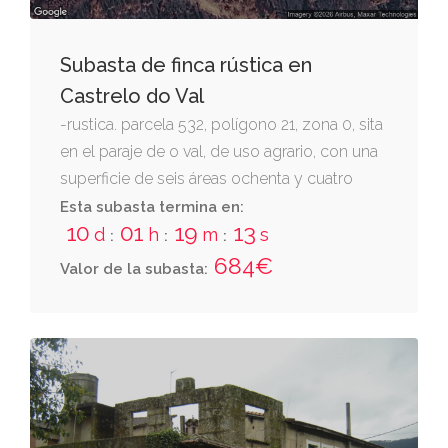
Subasta de finca rústica en
Castrelo do Val
-rustica. parcela 532, polígono 21, zona 0, sita
en el paraje de o val, de uso agrario, con una
superficie de seis áreas ochenta y cuatro
centiáreas, destinadas a pinar maderable.
Esta subasta termina en:
10
01
19
12
d
h
m
s
:
:
:
684€
Valor de la subasta: