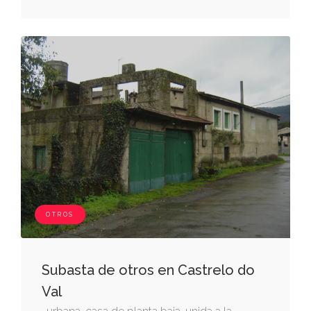
y se ubica sobre un solar, que según el
registro tiene ciento veinte metros cuadrados
(120 m²), y según el catastro mide doscientos
treinta y cuatro metros cuadrados (234 m²), y
tiene una superficie edificada de
cuatrocientos veintitrés metros cuadrados
(423 m²). inscrita en el registro de la
propiedad de verín, al tomo 565, libro 110,
folio 53, finca de monterrey nº 13.744, 1ª.
OTROS
Subasta de otros en Castrelo do
Val