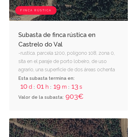
FINCA RÚSTICA
Subasta de finca rústica en
Castrelo do Val
-rustica. parcela 1200, polígono 108, zona 0,
sita en el paraje de porto lobeiro, de uso
agrario, una superficie de dos áreas ochenta
centiáreas, destinadas a matorral.
Esta subasta termina en:
10
01
19
12
d
h
m
s
:
:
:
903€
Valor de la subasta: