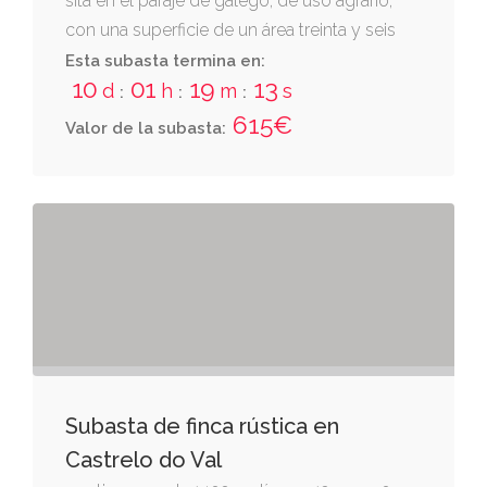
sita en el paraje de galego, de uso agrario,
con una superficie de un área treinta y seis
centiáreas destinadas a matorral
Esta subasta termina en:
10
01
19
12
d
h
m
s
:
:
:
615€
Valor de la subasta:
Subasta de finca rústica en
Castrelo do Val