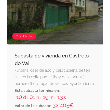
VIVIENDA
Subasta de vivienda en Castrelo
do Val
-urbana. casa de alto y bajocubierta de teja
sita en la calle pumar (hoy de la pereira)
número 6 del lugar de vences, ayuntamiento
de monterrey (orense). tiene una superficie
Esta subasta termina en:
10
01
19
12
edificada según el registro de la propiedad
d
h
m
s
:
:
:
de ciento veinte metros cuadrados (120 m²),
32.405€
Valor de la subasta: