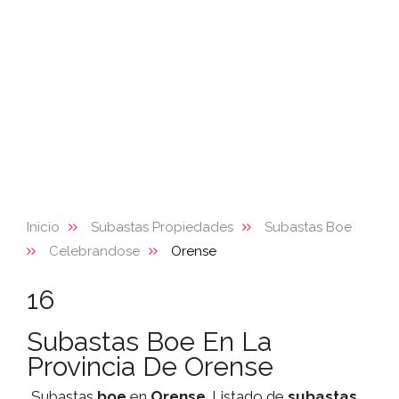
Inicio
Subastas Propiedades
Subastas Boe
Celebrandose
Orense
16
Subastas Boe En La
Provincia De Orense
Subastas
boe
en
Orense
. Listado de
subastas