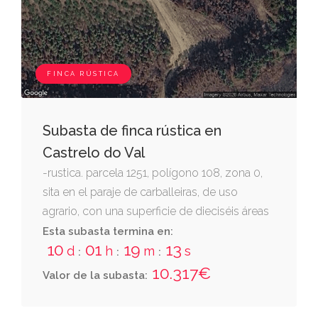
FINCA RÚSTICA
Subasta de finca rústica en
Castrelo do Val
-rustica. parcela 1251, polígono 108, zona 0,
sita en el paraje de carballeiras, de uso
agrario, con una superficie de dieciséis áreas
cuarenta y tres centiáreas, destinadas a
Esta subasta termina en:
10
01
19
12
matorral.
d
h
m
s
:
:
:
10.317€
Valor de la subasta: