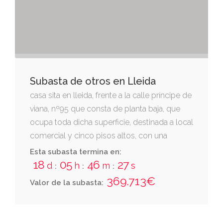
Subasta de otros en Lleida
casa sita en lleida, frente a la calle príncipe de
viana, nº95 que consta de planta baja, que
ocupa toda dicha superficie, destinada a local
comercial y cinco pisos altos, con una
vivienda cada uno
Esta subasta termina en:
18
05
46
26
d
h
m
s
:
:
:
369.713€
Valor de la subasta: