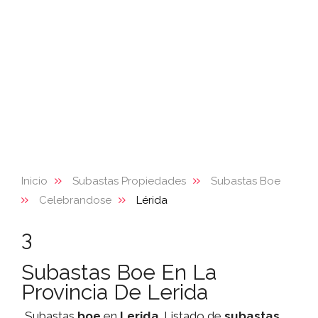
Inicio
Subastas Propiedades
Subastas Boe
Celebrandose
Lérida
3
Subastas Boe En La
Provincia De Lerida
Subastas
boe
en
Lerida
. Listado de
subastas