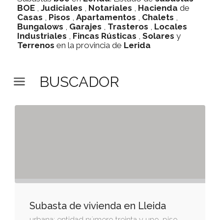
BOE
,
Judiciales
,
Notariales
,
Hacienda
de
Casas
,
Pisos
,
Apartamentos
,
Chalets
,
Bungalows
,
Garajes
,
Trasteros
,
Locales
Industriales
,
Fincas Rústicas
,
Solares
y
Terrenos
en la provincia de
Lerida
BUSCADOR
Subasta de vivienda en Lleida
urbana: entidad número treinta y uno. piso