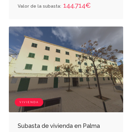
decímetros cuadrados; linda, por norte, con
144.714€
Valor de la subasta:
tierras de cosme barceló; por sur, con matías
oliver; por este, de salvador bordoy; y por
oeste, calle de la punta. se halla inscrita en el
registro de la propiedad de felanitx nº 1 al
tomo 2.946, libro 579, folio 117, finca 32.142 de
felanitx.
VIVIENDA
Subasta de vivienda en Palma