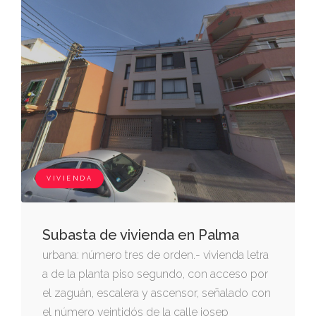
medianeras, señalado con el número 22 de la
calle pintor carlota, compuesto de cuatro
plantassuperpuestas denominadas de
inferior a superior semisótano, planta baja y
pisos primero y segundo, de las siguientes
características constructivas: la planta
semisótano mide cuatrocientos cincuenta
metros cuadrados, y dispone de rampa de
comunicación con la callecitada, caja general
VIVIENDA
de escalera, sala de máquinas, ocho cuartos
trasteros 1 al 8, y doce aparcamientos 1 al 12.
la planta baja de doscientos noventa metros
Subasta de vivienda en Palma
treinta y cuatro decímetros cuadrados,
urbana: número tres de orden.- vivienda letra
cuenta con rampa de descenso al sótano(
a de la planta piso segundo, con acceso por
ver edicto)
el zaguán, escalera y ascensor, señalado con
el número veintidós de la calle josep