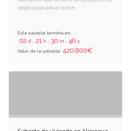
cargas publicada en el boe
Esta subasta termina en:
02
21
30
46
d
h
m
s
:
:
:
420.800€
Valor de la subasta: