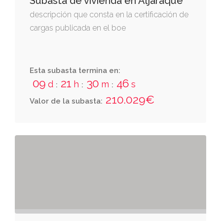
Subasta de vivienda en Aljaraque
descripción que consta en la certificación de
cargas publicada en el boe
Esta subasta termina en:
09
21
30
46
d
h
m
s
:
:
:
210.029€
Valor de la subasta: