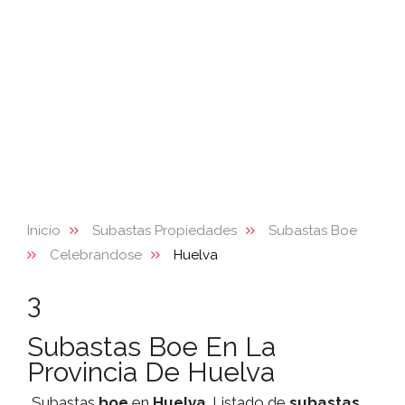
Inicio
Subastas Propiedades
Subastas Boe
Celebrandose
Huelva
3
Subastas Boe En La
Provincia De Huelva
Subastas
boe
en
Huelva
. Listado de
subastas