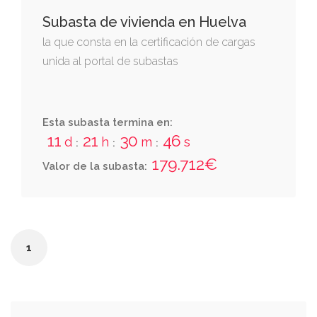
Subasta de vivienda en Huelva
la que consta en la certificación de cargas
unida al portal de subastas
Esta subasta termina en:
11
21
30
46
d
h
m
s
:
:
:
179.712€
Valor de la subasta:
1