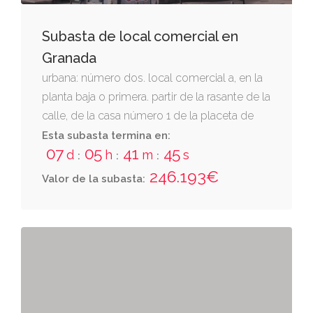
Subasta de local comercial en
Granada
urbana: número dos. local comercial a, en la
planta baja o primera. partir de la rasante de la
calle, de la casa número 1 de la placeta de
san isidro, de granada, señalado con el
Esta subasta termina en:
07
05
41
44
número 2 y destinado a local comercial.
d
h
m
s
:
:
:
ocupa una superficie de ciento setenta y
246.193€
Valor de la subasta:
ocho metros sesenta y cinco decímetros
cuadrados. linda: frente, rampa de bajada al
sótano, calle cristo de la yedra y acceso a las
plantas altas; derecha entrando, finca de don
antonio abril rubio y rampa citada; izquierda,
accesos a las plantas altas, local comercial a-
a y finca de don josé navarro plaza y otros,