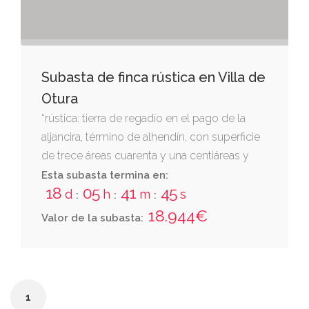
Subasta de finca rústica en Villa de
Otura
“rústica: tierra de regadío en el pago de la
aljancira, término de alhendín, con superficie
de trece áreas cuarenta y una centiáreas y
veintitrés decímetros cuadrados, que linda;:
Esta subasta termina en:
18
05
41
44
norte, camino de vedril; este, finca de rosario
d
h
m
s
:
:
:
martín manzano; sur, la misma finca de
18.944€
Valor de la subasta:
rosario martín manzano; y oeste, camino de
otura y eloisa trujillo”.
1