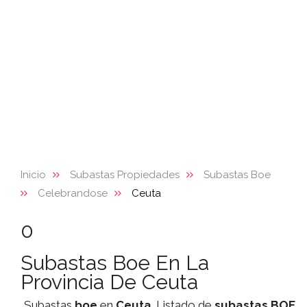
Inicio
Subastas Propiedades
Subastas Boe
Celebrandose
Ceuta
0
Subastas Boe En La
Provincia De Ceuta
Subastas
boe
en
Ceuta
. Listado de
subastas
BOE