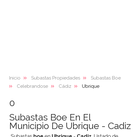
Inicio
Subastas Propiedades
Subastas Boe
Celebrandose
Cádiz
Ubrique
0
Subastas Boe En El
Municipio De Ubrique - Cadiz
Subastas
boe
en
Ubrique
-
Cadiz
. Listado de