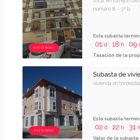
finca: en torrejón de 
número 8 – 3º b
Esta subasta termin
01
18
09
d
h
:
:
VIVIENDA
Tasación de la prop
Subasta de vivi
vivienda en tordesilla
Esta subasta termin
02
22
30
d
h
:
:
VIVIENDA
Valor de la subasta: