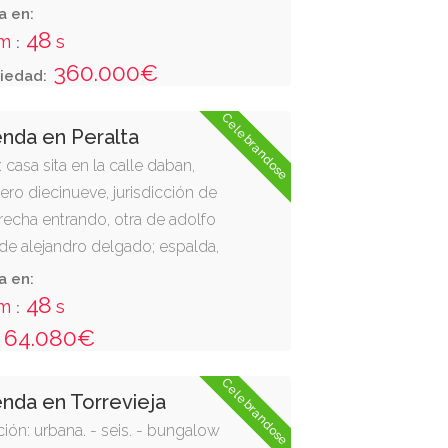
a en:
47
m
s
:
360.000€
iedad:
Celebrandose
enda en Peralta
 casa sita en la calle daban,
ro diecinueve, jurisdicción de
erecha entrando, otra de adolfo
a de alejandro delgado; espalda,
. consta de tres pisos y el bajo. se
a en:
 una parcela de ciento veintiocho
47
m
s
:
crita en el registro de la
64.080€
l tomo 1880, libro 153, folio 1,
Celebrandose
enda en Torrevieja
ión: urbana. - seis. - bungalow