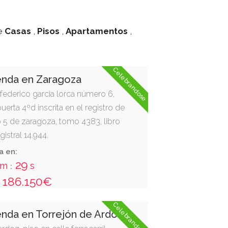
e
Casas
,
Pisos
,
Apartamentos
,
Celebrandose
enda en Zaragoza
e federico garcia lorca número 6,
puerta 4ºd inscrita en el registro de
 5 de zaragoza, tomo 4383, libro
egistral 14.944.
a en:
28
m
s
:
186.150€
Celebrandose
enda en Torrejón de Ardoz