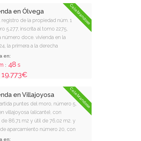
Celebrandose
enda en Ólvega
el registro de la propiedad núm. 1
ro 5.277, inscrita al tomo 2275,
nca número doce. vivienda en la
24, la primera a la derecha
era. del edificio sito en ólvega
a en:
os pinos, según catastro, número 5.
47
m
s
:
útil de 61,62 m2. tiene como anejo
19.773€
 garaje
Celebrandose
enda en Villajoyosa
partida puntes del moro, número 5,
en villajoyosa (alicante), con
 de 86,71 m2 y útil de 76,02 m2. y
 de aparcamiento número 20, con
rastero número 20, con 13,03 m2,
a en: