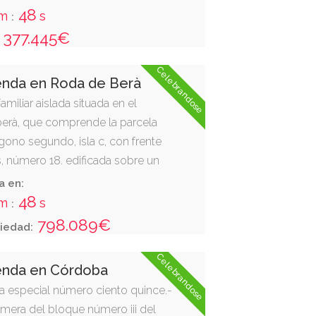
 planta sótano de la edificación.
47
m
s
:
377.445€
Celebrandose
enda en Roda de Berà
amiliar aislada situada en el
berà, que comprende la parcela
ono segundo, isla c, con frente
s, número 18. edificada sobre un
 cuarenta metros cuadrados,
a en:
ocupada por la edificación de
47
m
s
:
etros sesenta decímetros
798.089€
iedad:
a de plantas sótano, baja y
 entre sí mediante escalera
Celebrandose
ienda en Córdoba
tano, destinada a garaje y porche,
ca especial número ciento quince.-
construida de ciento treinta y seis
imera del bloque número iii del
decímetros cuadrados, más cinco