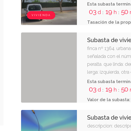
Esta subasta termin
03
19
50
d
h
:
:
VIVIENDA
Tasación de la prop
Subasta de vivi
finca nº 1364. urbana:
señalada con el núme
peralta. que linda: d
lerga: izquierda, otr
otra de cirila irigaray
Esta subasta termin
halla asentada sobre
03
19
50
d
h
:
:
metros cuadrados. ins
Valor de la subasta:
propiedad de tafalla a
inscripción 17.
Subasta de vivi
descripcion: descripc