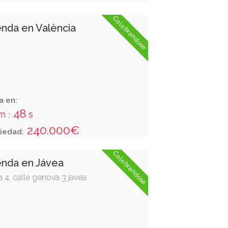
Celebrandose
enda en València
a en:
47
m
s
:
240.000€
iedad:
Celebrandose
enda en Jávea
a 4, calle genova 3 javea