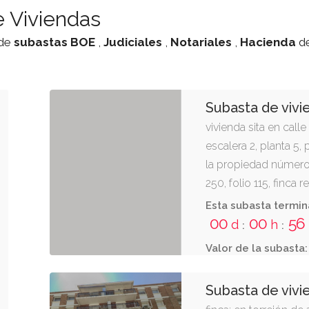
 Viviendas
 de
subastas
BOE
,
Judiciales
,
Notariales
,
Hacienda
d
Subasta de vivi
vivienda sita en call
escalera 2, planta 5, 
la propiedad número
250, folio 115, finca r
Esta subasta termin
00
00
56
d
h
:
:
Valor de la subasta:
Subasta de vivi