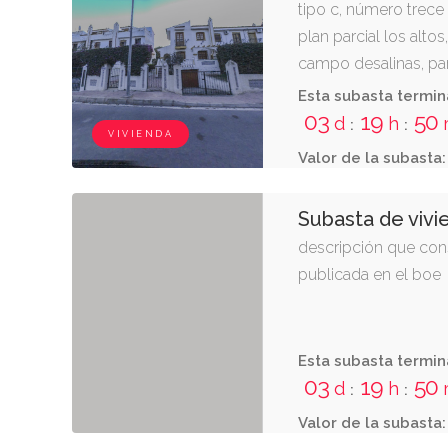
tipo c, número trec
plan parcial los alto
campo desalinas, par
procedentes de la ha
Esta subasta termin
bloque v de la manza
03
19
50
d
h
:
:
VIVIENDA
principal del bloque, 
Valor de la subasta:
segundo de derecha a
propiedadhorizontal 
Subasta de vivi
seiscientas veintinu
descripción que cons
publicada en el boe
Esta subasta termin
03
19
50
d
h
:
:
Valor de la subasta: