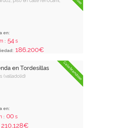
ardoz, piso en calle ferrocarril,
a en:
53
m
s
:
186.200€
iedad:
Celebrandose
enda en Tordesillas
s (valladolid)
a en:
59
m
s
:
210.128€