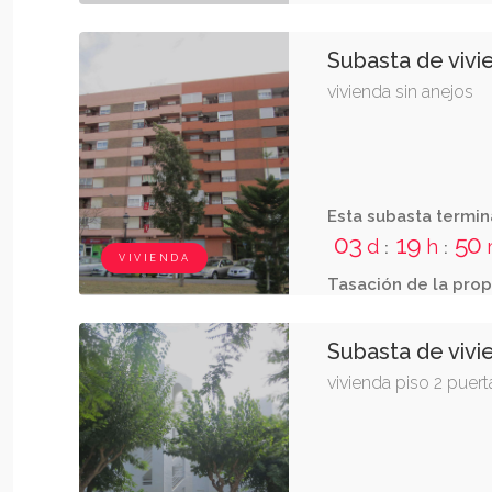
Subasta de vivi
vivienda sin anejos
Esta subasta termin
03
19
50
d
h
:
:
VIVIENDA
Tasación de la prop
Subasta de vivi
vivienda piso 2 puert