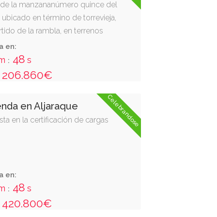
e de la manzananúmero quince del
s, ubicado en término de torrevieja,
tido de la rambla, en terrenos
cienda la ceñuela. estáen el
a en:
na; y mirando hacia la fachada
47
m
s
:
en laque están los jardines, es el
206.860€
 izquierda. cuota en la
del bloque: quince enteros
Celebrandose
enda en Aljaraque
eve milésimas por ciento
ta en la certificación de cargas
a en:
47
m
s
:
420.800€