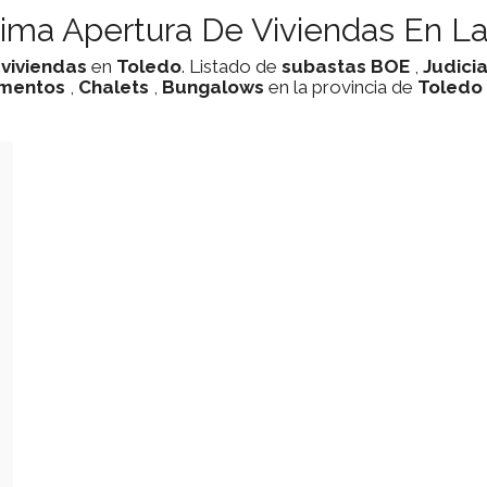
ima Apertura De Viviendas En La
e
viviendas
en
Toledo
. Listado de
subastas
BOE
,
Judici
mentos
,
Chalets
,
Bungalows
en la provincia de
Toledo