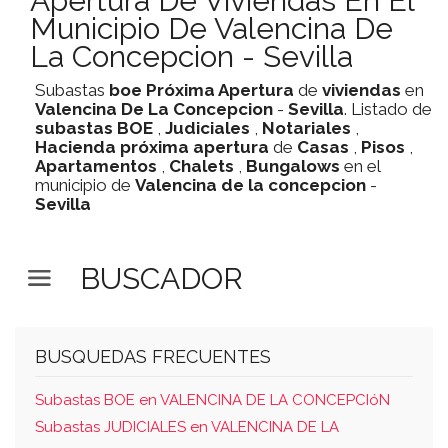
Apertura De Viviendas En El
Municipio De Valencina De
La Concepcion - Sevilla
Subastas
boe
Próxima Apertura
de
viviendas
en
Valencina De La Concepcion
-
Sevilla
. Listado de
subastas
BOE
,
Judiciales
,
Notariales
,
Hacienda
próxima apertura
de
Casas
,
Pisos
,
Apartamentos
,
Chalets
,
Bungalows
en el
municipio de
Valencina de la concepcion
-
Sevilla
BUSCADOR
BUSQUEDAS FRECUENTES
Subastas BOE en VALENCINA DE LA CONCEPCIóN
Subastas JUDICIALES en VALENCINA DE LA