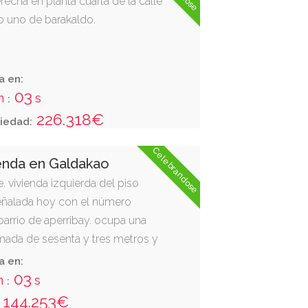
recha en planta cuarta de la calle
 uno de barakaldo.
a en:
02
m
s
:
226.318€
iedad:
Celebrandose
enda en Galdakao
e. vivienda izquierda del piso
señalada hoy con el número
barrio de aperribay. ocupa una
ximada de sesenta y tres metros y
ados. resulta inscrita en el
a en:
edad nº4 de bilbao en el tomo:
02
m
s
:
: 85 inscripción 4 finca nº5964 de
144.253€