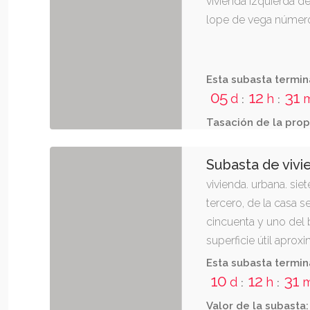
vivienda izquierda de
lope de vega número
Esta subasta termin
05
12
31
d
h
:
:
Tasación de la prop
Subasta de vivi
vivienda. urbana. siet
tercero, de la casa 
cincuenta y uno del 
superficie útil apro
diez decímetros cuadr
Esta subasta termin
registro de la propi
10
12
31
d
h
:
:
1623 libro: 420 folio
Valor de la subasta: