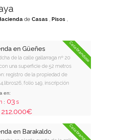
aya
Hacienda
de
Casas
,
Pisos
,
Celebrandose
ienda en Güeñes
cha de la calle gallarraga nº 20
on una superficie de 52 metros
òn: registro de la propiedad de
libro126, folio 149, inscripción
üeñes."
a en:
02
m
s
:
212.000€
Celebrandose
enda en Barakaldo