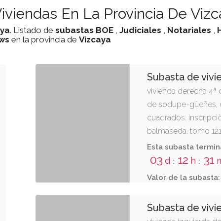
iviendas En La Provincia De Vizc
aya
. Listado de
subastas
BOE
,
Judiciales
,
Notariales
,
ws
en la provincia de
Vizcaya
Subasta de viv
vivienda derecha 4ª d
de sodupe-güeñes, c
cuadrados. inscripci
balmaseda, tomo 1214,
10ª, finca 3.060 de g
Esta subasta termin
03
12
31
d
h
:
:
Valor de la subasta:
Subasta de vivi