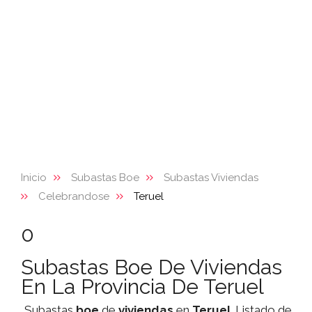
Inicio
Subastas Boe
Subastas Viviendas
Celebrandose
Teruel
0
Subastas Boe De Viviendas
En La Provincia De Teruel
Subastas
boe
de
viviendas
en
Teruel
. Listado de