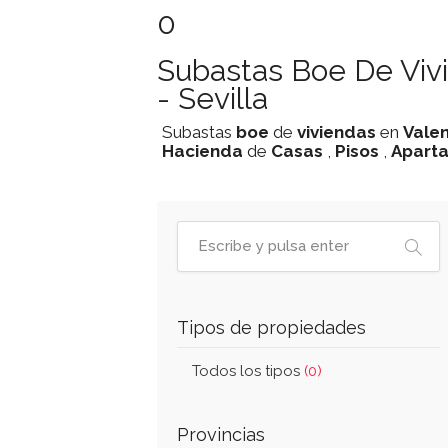
0
Subastas Boe De Viv
- Sevilla
Subastas
boe
de
viviendas
en
Vale
Hacienda
de
Casas
,
Pisos
,
Apart
Tipos de propiedades
Todos los tipos
(0)
Provincias