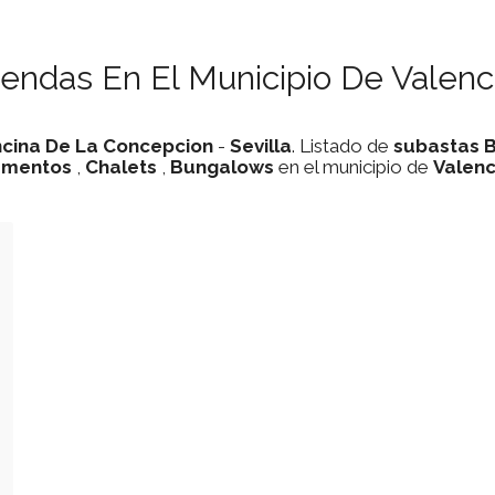
iendas En El Municipio De Valen
ncina De La Concepcion
-
Sevilla
. Listado de
subastas
amentos
,
Chalets
,
Bungalows
en el municipio de
Valenc