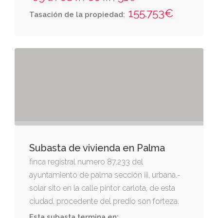
baltasar valentí -hoy sin número-. tiene una
155.753€
Tasación de la propiedad:
superficie útil de ochenta y nueve metros
con treinta y cuatro decímetros cuadrados.
consta de estar — comedor, cocina, lavadero,
tres dormitorios, cuarto de baño, distribuidor
y porche.tiene como anexos vinculados: la
plaza de aparcamiento sita en la planta
sótano señalada con el número veintiséis del
planocuarto trastero sito en planta sótano
señalado con el número veintidós del plana(
ver descripcion completa edicto)
Subasta de vivienda en Palma
finca registral numero 87.233 del
ayuntamiento de palma sección iii, urbana.-
solar sito en la calle pintor carlota, de esta
ciudad, procedente del predio son forteza.
mide cuatrocientos cincuenta metros
Esta subasta termina en: