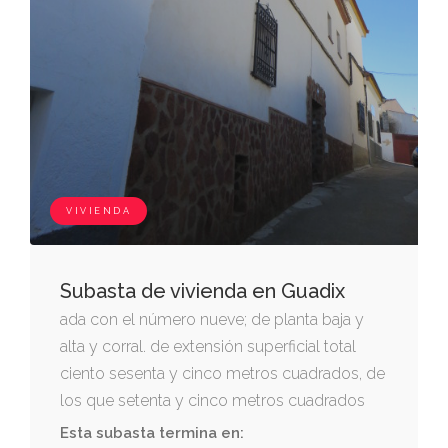
VIVIENDA
Subasta de vivienda en Guadix
ada con el número nueve; de planta baja y
alta y corral. de extensión superficial total
ciento sesenta y cinco metros cuadrados, de
los que setenta y cinco metros cuadrados
corresponden al corral y el resto a la
Esta subasta termina en: