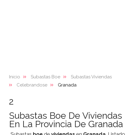
Inicio
Subastas Boe
Subastas Viviendas
Celebrandose
Granada
2
Subastas Boe De Viviendas
En La Provincia De Granada
Subastas
boe
de
viviendas
en
Granada
. Listado