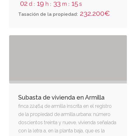
totalidad de las plantas de la casa. linda:
02
19
33
15
d
h
m
s
:
:
:
derecha entrando, miguel iborra; izquierda,
232.200€
Tasación de la propiedad:
agustín hernández molero; espalda, placeta
de los rueda, por donde tiene otra entrada; y
da frente al callejón segundo de la cruz.
Subasta de vivienda en Armilla
finca 22464 de armilla inscrita en el registro
de la propiedad de armilla.urbana: número
doscientos treinta y nueve. vivienda señalada
con la letra a, en la planta baja, que es la