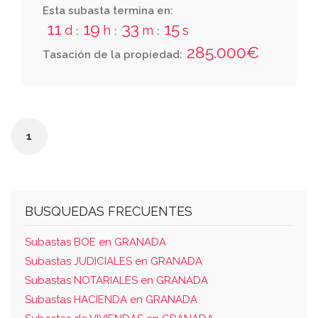
cuarta general del conjunto, perteneciente a
Esta subasta termina en:
la escalera 4, del portal dos, del bloque uno.
11
19
33
15
d
h
m
s
:
:
:
se denomina latitud campus de la salud, en
285.000€
Tasación de la propiedad:
calle pasaje de la ciencia número uno, y
anejos plaza aparcamiento y trastero.
1
BUSQUEDAS FRECUENTES
Subastas BOE en GRANADA
Subastas JUDICIALES en GRANADA
Subastas NOTARIALES en GRANADA
Subastas HACIENDA en GRANADA