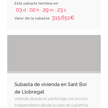
constituïda interiorment por varias
Esta subasta termina en:
03
02
29
22
dependencias y servicios
d
h
m
s
:
:
:
315.651€
Valor de la subasta:
Subasta de vivienda en Sant Boi
de Llobregat
vivienda situada en planta baja con acceso
independiente desde la calle de superficie