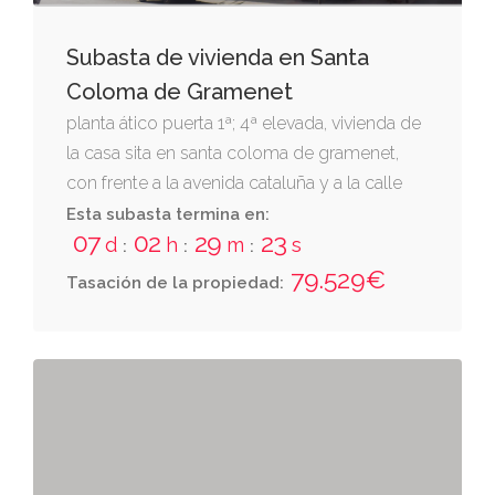
Subasta de vivienda en Santa
Coloma de Gramenet
planta ático puerta 1ª; 4ª elevada, vivienda de
la casa sita en santa coloma de gramenet,
con frente a la avenida cataluña y a la calle
américa, en la planta primera de las cuales
Esta subasta termina en:
07
02
29
22
está señalada con el número 33 de policía
d
h
m
s
:
:
:
79.529€
Tasación de la propiedad: