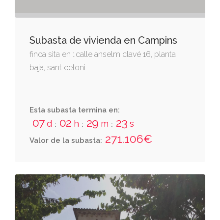
Subasta de vivienda en Campins
finca sita en :.calle anselm clavé 16, planta
baja, sant celoni
Esta subasta termina en:
07
02
29
22
d
h
m
s
:
:
:
271.106€
Valor de la subasta: