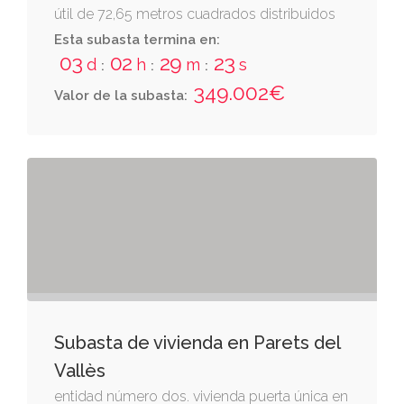
útil de 72,65 metros cuadrados distribuidos
en diferentes dependencias y servicios. tiene
Esta subasta termina en:
03
02
29
22
como anejo inserparable de uso privativo una
d
h
m
s
:
:
:
terraza con una superficie de 63,89 metros
349.002€
Valor de la subasta:
cuadrados
Subasta de vivienda en Parets del
Vallès
entidad número dos. vivienda puerta única en