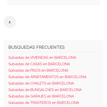
veintitrés metros veinte decímetros
cuadrados; una planta baja distribuida en
distribuidor, comedor-estar, cocina y aseo,
1
con una superficie útil de cuarenta y seis
metros cuarenta y dos decímetros
cuadrados, y una planta alta con igual
superficie de cuarenta y seis metros cuarenta
BUSQUEDAS FRECUENTES
y dos decímetros cuadrados, conteniendo
baño y cuatro habitaciones, cubierta de
Subastas de VIVIENDAS en BARCELONA
pizarra a dos vertientes; mide el terreno
Subastas de CASAS en BARCELONA
ochocientos metros cuadrados, de los
Subastas de PISOS en BARCELONA
cuales la casa ocupa cuarenta y cuatro
Subastas de APARTAMENTOS en BARCELONA
metros dos decímetros cuadrados, siendo el
Subastas de CHALETS en BARCELONA
resto patio o jardín-bosque. linda: por su
Subastas de BUNGALOWS en BARCELONA
frente este con calle sin nombre; por la
Subastas de GARAJES en BARCELONA
derecha entrando con zona verde; por el
Subastas de TRASTEROS en BARCELONA