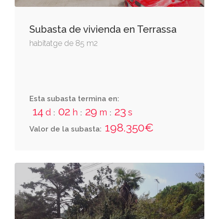
Subasta de vivienda en Terrassa
habitatge de 85 m2
Esta subasta termina en:
14
02
29
22
d
h
m
s
:
:
:
198.350€
Valor de la subasta: