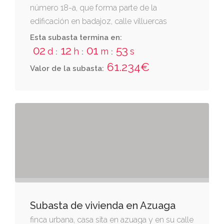
número 18-a, que forma parte de la
edificación en badajoz, calle villuercas
números 18 y 18-a.
Esta subasta termina en:
02
12
01
53
d
h
m
s
:
:
:
61.234€
Valor de la subasta:
Subasta de vivienda en Azuaga
finca urbana, casa sita en azuaga y en su calle