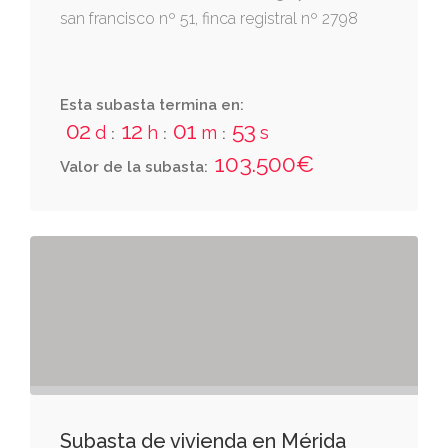
san francisco nº 51, finca registral nº 2798
Esta subasta termina en:
02
12
01
53
d
h
m
s
:
:
:
103.500€
Valor de la subasta:
Subasta de vivienda en Mérida