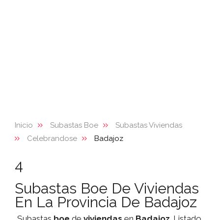
Inicio
Subastas Boe
Subastas Viviendas
Celebrandose
Badajoz
4
Subastas Boe De Viviendas
En La Provincia De Badajoz
Subastas
boe
de
viviendas
en
Badajoz
. Listado