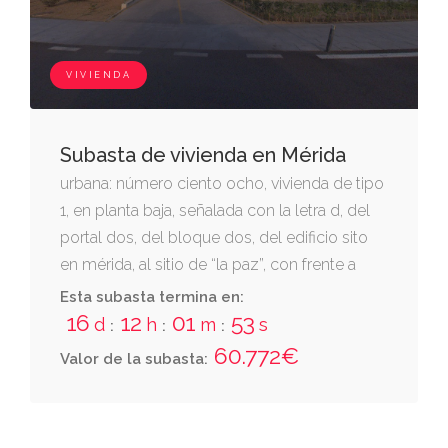
garaje. cuota general: 0,560 %. cuota en
planta de sótano: 0,524 %. cuota en su
bloque: 3,35% calificada de v.p.o.
VIVIENDA
Subasta de vivienda en Mérida
urbana: número ciento ocho, vivienda de tipo
1, en planta baja, señalada con la letra d, del
portal dos, del bloque dos, del edificio sito
en mérida, al sitio de “la paz”, con frente a
calle innominada sin número, de 60,10 m2.
Esta subasta termina en:
lleva como anejo vinculado la siguiente finca
16
12
01
53
d
h
m
s
:
:
:
con entrada a través de la rampa que parte
60.772€
Valor de la subasta:
del vial 1: plaza de garaje en planta de sótano
del señalada con el número 17. consta
inscrita en el registro de la propiedad nº 1 de