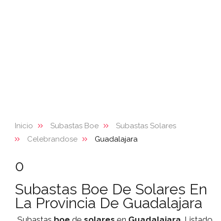
Inicio
Subastas Boe
Subastas Solares
Celebrandose
Guadalajara
0
Subastas Boe De Solares En
La Provincia De Guadalajara
Subastas
boe
de
solares
en
Guadalajara
. Listado