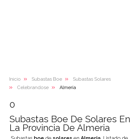
Inicio
Subastas Boe
Subastas Solares
Celebrandose
Almería
0
Subastas Boe De Solares En
La Provincia De Almeria
Subastas
boe
de
solares
en
Almeria
. Listado de