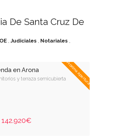
ia De Santa Cruz De
OE
,
Judiciales
,
Notariales
,
Proxima apertura
enda en Arona
itorios y terraza semicubierta
142.920€