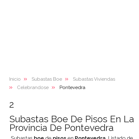
Inicio
Subastas Boe
Subastas Viviendas
Celebrandose
Pontevedra
2
Subastas Boe De Pisos En La
Provincia De Pontevedra
Subastas
boe
de
pisos
en
Pontevedra
. Listado de