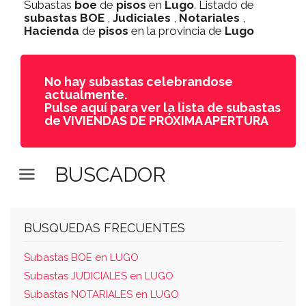
Subastas
boe
de
pisos
en
Lugo
. Listado de
subastas
BOE
,
Judiciales
,
Notariales
,
Hacienda
de
pisos
en la provincia de
Lugo
No hay subastas celebrandose
actualmente.
Pulse aquí para ver la lista de subastas
de VIVIENDAS DE PRÓXIMA APERTURA
BUSCADOR
BUSQUEDAS FRECUENTES
Subastas BOE en LUGO
Subastas JUDICIALES en LUGO
Subastas NOTARIALES en LUGO