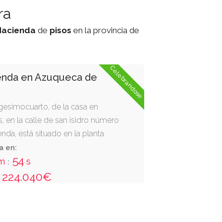
ra
Hacienda
de
pisos
en la provincia de
Celebrandose
ienda en Azuqueca de
rigesimocuarto, de la casa en
 en la calle de san isidro número
enda, está situado en la planta
derecha subiendo por la escalera de
a en:
54
 con la letra b, con superficie de
m
s
:
 y ochenta y seis decímetros
224.040€
ibuye en: vestíbulo, comedor
os, cuarto de aseo, cocina con
xterior y linda: mirado desde la