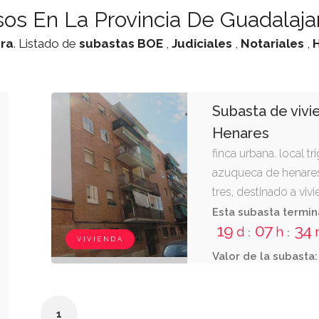
os En La Provincia De Guadalaja
ra
. Listado de
subastas
BOE
,
Judiciales
,
Notariales
,
Subasta de viv
Henares
finca urbana. local t
azuqueca de henares,
tres, destinado a vivi
cuarta alta interior 
Esta subasta termin
19
07
34
la izquierda, señalada
d
h
:
:
VIVIENDA
sesenta y un metros
Valor de la subasta:
cuadrados y se distr
estar, tres dormitori
tendedero y terraza e
1