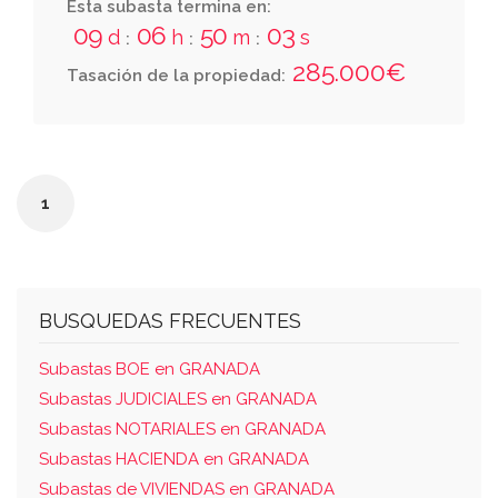
cuarta general del conjunto, perteneciente a
Esta subasta termina en:
la escalera 4, del portal dos, del bloque uno.
09
06
50
02
d
h
m
s
:
:
:
se denomina latitud campus de la salud, en
285.000€
Tasación de la propiedad:
calle pasaje de la ciencia número uno, y
anejos plaza aparcamiento y trastero.
1
BUSQUEDAS FRECUENTES
Subastas BOE en GRANADA
Subastas JUDICIALES en GRANADA
Subastas NOTARIALES en GRANADA
Subastas HACIENDA en GRANADA
Subastas de VIVIENDAS en GRANADA