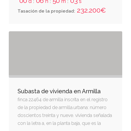
00
06
50
02
d
h
m
s
:
:
:
derecha entrando, miguel iborra; izquierda,
232.200€
Tasación de la propiedad:
agustín hernández molero; espalda, placeta
de los rueda, por donde tiene otra entrada; y
da frente al callejón segundo de la cruz.
Subasta de vivienda en Armilla
finca 22464 de armilla inscrita en el registro
de la propiedad de armilla.urbana: número
doscientos treinta y nueve. vivienda señalada
con la letra a, en la planta baja, que es la