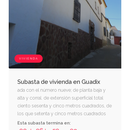
VIVIENDA
Subasta de vivienda en Guadix
ada con el número nueve; de planta baja y
alta y corral. de extensión superficial total
ciento sesenta y cinco metros cuadrados, de
los que setenta y cinco metros cuadrados
corresponden al corral y el resto a la
Esta subasta termina en:
totalidad de las plantas de la casa. linda: