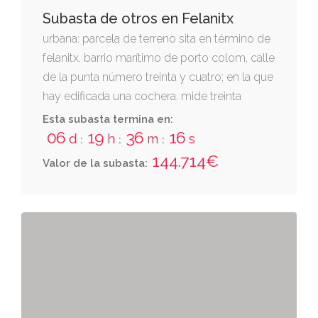
Subasta de otros en Felanitx
urbana: parcela de terreno sita en término de
felanitx, barrio marítimo de porto colom, calle
de la punta número treinta y cuatro; en la que
hay edificada una cochera. mide treinta
palmos de ancho por sesenta de longitud o
Esta subasta termina en:
sea sesenta y ocho metros setenta y cuatro
06
19
36
16
d
h
m
s
:
:
:
decímetros cuadrados; linda, por norte, con
144.714€
Valor de la subasta:
tierras de cosme barceló; por sur, con matías
oliver; por este, de salvador bordoy; y por
oeste, calle de la punta. se halla inscrita en el
registro de la propiedad de felanitx nº 1 al
tomo 2.946, libro 579, folio 117, finca 32.142 de
felanitx.