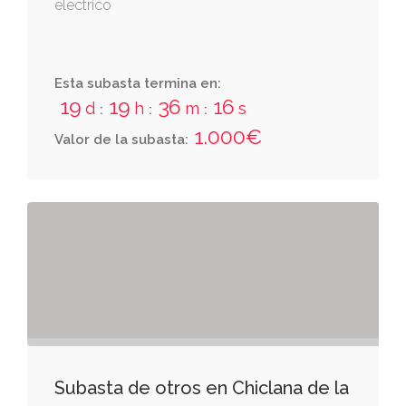
electrico
denominación y por las escaleras y
ascensores de los seis portales de que
consta el edificio.
Esta subasta termina en:
19
19
36
16
d
h
m
s
:
:
:
1.000€
Valor de la subasta:
Subasta de otros en Chiclana de la