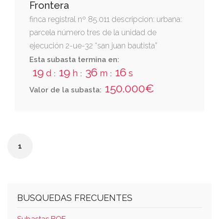
Frontera
finca registral nº 85.011 descripcion: urbana:
parcela número tres de la unidad de
ejecución 2-ue-32 “san juan bautista”
Esta subasta termina en:
19
19
36
16
d
h
m
s
:
:
:
150.000€
Valor de la subasta:
1
BUSQUEDAS FRECUENTES
Subastas BOE