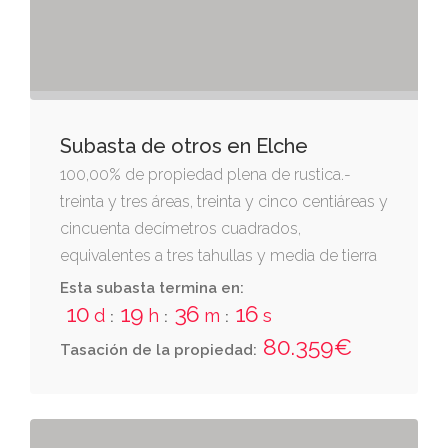
propiedad de elche número cinco, al tomo
2225, libro 1676, folio 204, finca nº 10072.
Subasta de otros en Elche
100,00% de propiedad plena de rustica.-
treinta y tres áreas, treinta y cinco centiáreas y
cincuenta decímetros cuadrados,
equivalentes a tres tahullas y media de tierra
de sembradura, situada en el partido de
Esta subasta termina en:
maitino, en término de elche. linda, al norte,
10
19
36
16
d
h
m
s
:
:
:
con josé sigüenza; al este, con finca de
80.359€
Tasación de la propiedad:
ramón lópez sempere y entrada; por el sur,
con finca de ramón lópez sempere; y por el
oeste, con resto de finca de ramón esclapez
más. cruza la finca matriz de donde ésta