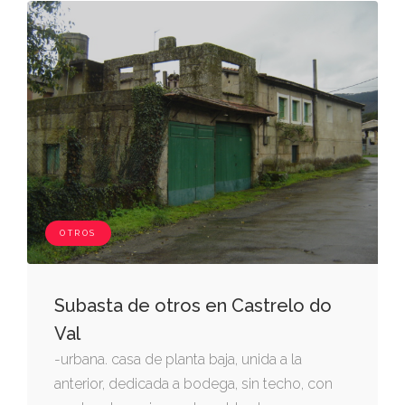
ibarra. tiene su riego por los puntos de
costumbre. inscrita en el registro de la
propiedad de elche número cinco, al tomo
2225, libro 1676, folio 206, finca nº 11988.
OTROS
Subasta de otros en Castrelo do
Val
-urbana. casa de planta baja, unida a la
anterior, dedicada a bodega, sin techo, con