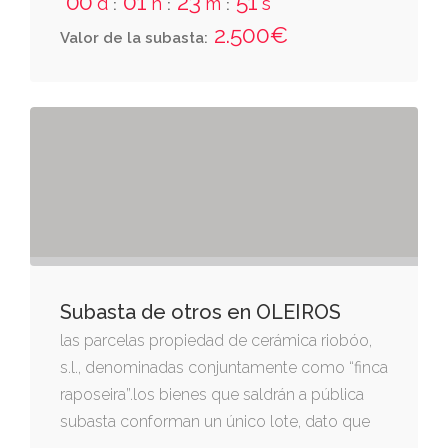
00
01
23
51
d
h
m
s
:
:
:
2.500€
Valor de la subasta:
Subasta de otros en OLEIROS
las parcelas propiedad de cerámica riobóo,
s.l., denominadas conjuntamente como “finca
raposeira”.los bienes que saldrán a pública
subasta conforman un único lote, dato que