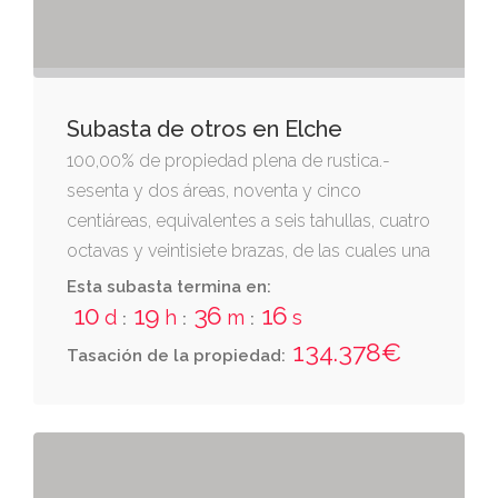
el registro de la propiedad de elche número
cinco, al tomo 2225, libro 1676, folio 197, finca
nº 10073.
Subasta de otros en Elche
100,00% de propiedad plena de rustica.-
sesenta y dos áreas, noventa y cinco
centiáreas, equivalentes a seis tahullas, cuatro
octavas y veintisiete brazas, de las cuales una
tahulla y cuatro octavas son vesantes y las
Esta subasta termina en:
restantes plantadas de algarrobos, situadas
10
19
36
16
d
h
m
s
:
:
:
en el partido de maitino, en término de elche,
134.378€
Tasación de la propiedad:
lindante, norte, sucesor de josé revenga; este,
rafaela gonzalvez; sur, josefa ruiz; y oeste,
ambrosio antón. tiene su entrada de carril y
riego de aguas vivas por los puntos de
costumbre. inscrita en el registro de la