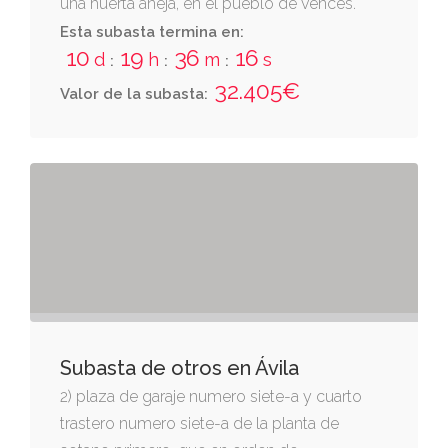
una huerta aneja, en el pueblo de vences.
tiene una superficie edificada de ochenta
Esta subasta termina en:
10
19
36
16
metros cuadrados (80 m²), y se ubica sobre
d
h
m
s
:
:
:
un solar, de ochenta metros cuadrados (80
32.405€
Valor de la subasta:
m²). inscrita en el registro de la propiedad de
verín, al tomo 565, libro 110, folio 55, finca de
monterrey nº 13.745, 1ª. referencia catastral
común de las dos fincas.
Subasta de otros en Ávila
2) plaza de garaje numero siete-a y cuarto
trastero numero siete-a de la planta de