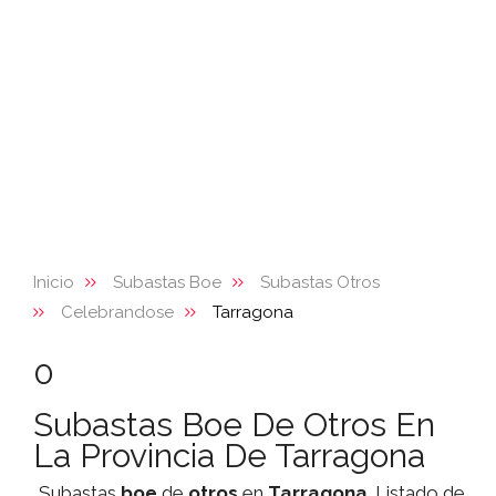
Inicio
Subastas Boe
Subastas Otros
Celebrandose
Tarragona
0
Subastas Boe De Otros En
La Provincia De Tarragona
Subastas
boe
de
otros
en
Tarragona
. Listado de