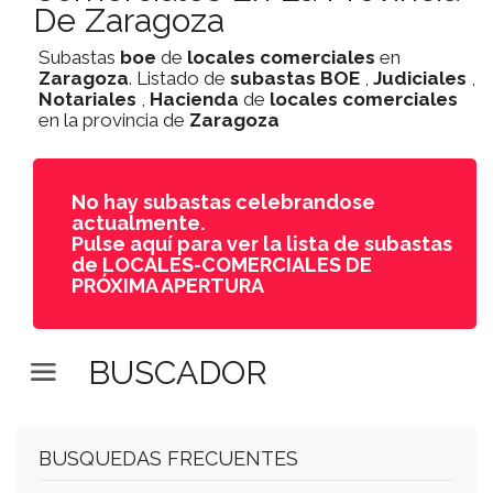
De Zaragoza
Subastas
boe
de
locales comerciales
en
Zaragoza
. Listado de
subastas
BOE
,
Judiciales
,
Notariales
,
Hacienda
de
locales comerciales
en la provincia de
Zaragoza
No hay subastas celebrandose
actualmente.
Pulse aquí para ver la lista de subastas
de LOCALES-COMERCIALES DE
PRÓXIMA APERTURA
BUSCADOR
BUSQUEDAS FRECUENTES