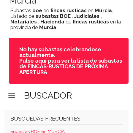
Murcia
Subastas
boe
de
fincas rusticas
en
Murcia
.
Listado de
subastas
BOE
,
Judiciales
,
Notariales
,
Hacienda
de
fincas rusticas
en la
provincia de
Murcia
No hay subastas celebrandose
actualmente.
Pulse aquí para ver la lista de subastas
de FINCAS-RUSTICAS DE PRÓXIMA
APERTURA
BUSCADOR
BUSQUEDAS FRECUENTES
Subastas BOE en MURCIA