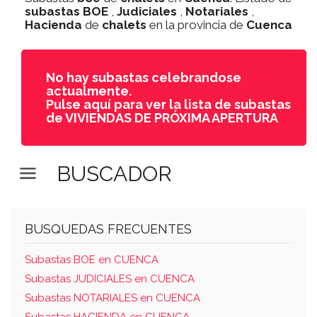
subastas
BOE
,
Judiciales
,
Notariales
,
Hacienda
de
chalets
en la provincia de
Cuenca
No hay subastas celebrandose
actualmente.
Pulse aquí para ver la lista de subastas
de VIVIENDAS DE PRÓXIMA APERTURA
BUSCADOR
BUSQUEDAS FRECUENTES
Subastas BOE en CUENCA
Subastas JUDICIALES en CUENCA
Subastas NOTARIALES en CUENCA