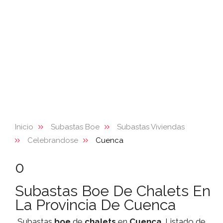
Inicio
Subastas Boe
Subastas Viviendas
Celebrandose
Cuenca
0
Subastas Boe De Chalets En
La Provincia De Cuenca
Subastas
boe
de
chalets
en
Cuenca
. Listado de