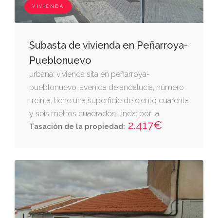
VIVIENDA
Subasta de vivienda en Peñarroya-
Pueblonuevo
urbana: vivienda sita en peñarroya-
pueblonuevo, avenida de andalucía, número
treinta. tiene una superficie de ciento cuarenta
y seis metros cuadrados. linda: por la
2.417€
derecha entrando, josé antonio tienda
Tasación de la propiedad:
cáceres izquierda y fondo, con callejones de
la citada sociedad minera y metalúrgica de
peñarroya. finca de peñarroya-pueblonuevo
nº: 6177/a