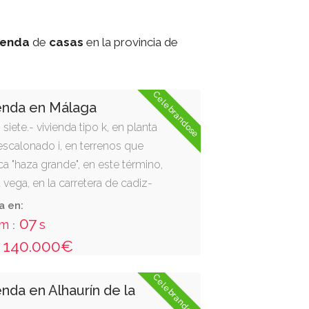
ienda
de
casas
en la provincia de
Celebrandose
enda en Málaga
siete.- vivienda tipo k, en planta
escalonado i, en terrenos que
ca "haza grande", en este término,
 vega, en la carretera de cadiz-
n la concha de málaga". tiene una
a en:
a de ciento veinticinco metros y
06
m
s
:
rados -125,10 m2-, mas treinta y
140.000€
 decímetros cuadrados - 31,80
buida en vestíbulo, estar-
Celebrandose
nda en Alhaurín de la
orios, cocina, cuarto de baño,