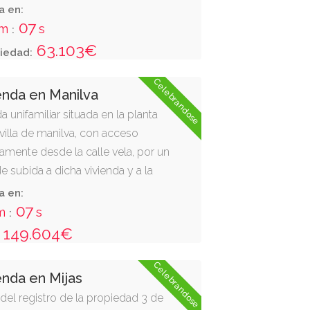
pos, con cocina, sala, cámaras,
a en:
ón y la cuarta parte de un pozo.
06
m
s
:
e fachada por diez de fondo, o
63.103€
iedad:
os cuadrados. linda: derecha
josé castañeda pérez; izquierda,
Celebrandose
enda en Manilva
; y frente, calle real.
 unifamiliar situada en la planta
a villa de manilva, con acceso
amente desde la calle vela, por un
e subida a dicha vivienda y a la
erficie construida de sesenta y
a en:
os.
06
m
s
:
149.604€
Celebrandose
enda en Mijas
el registro de la propiedad 3 de