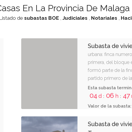
asas En La Provincia De Malaga
 Listado de
subastas
BOE
,
Judiciales
,
Notariales
,
Hac
Subasta de vivi
urbana: finca numero 
primera, del bloque 
formó parte de la fin
partido primero de la
málaga, "urbanizació
Esta subasta termin
superficie construid
04
06
47
d
h
:
:
diez decímetros cuad
Valor de la subasta:
un metros y ochenta
m2- de terraza. distri
Subasta de vivie
comedor, tres dormit