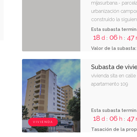
mijasurbana.- parcela
urbanización campomi
construido la siguient
terminada la obra, ti
Esta subasta termin
terreno antes descri
18
06
47
d
h
:
:
de alzado, que son s
Valor de la subasta:
escalera interior. l
Subasta de vivi
vivienda sita en calle
apartamento 109
Esta subasta termin
18
06
47
d
h
:
:
VIVIENDA
Tasación de la prop