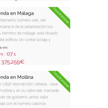
iento número doce en planta de
Celebrandose
, que ocupa una superficie útil de
enda en Málaga
etenta y nueve decímetros
artamento número seis, del
or su frente, zona de maniobra;
manzana xi de la urbanización los
ndo, aparcamiento nº 13; por su
, término de málaga. está situado
miento nº 11, ambos de este mismo
el edificio sin contar la baja y
do o espalda, departamento nº1.
dor-estar, dos dormitorios, cuarto
a en:
rraza.-tiene una superficie
06
m
s
:
a y nueve metros veinticuatro
375.259€
ntímetros cuadrados. linda: al
ne su entrada, en descansillo de
Celebrandose
enda en Mollina
con el apartamento número cinco
o 1.696 descripción: urbana.- casa
l oeste, con jardín de la manzana
 mollina y en su calle real, marcada
al sur, con el apartamento número
éis de gobierno, antes calle
ada con el número catorce.