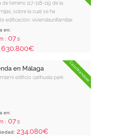
 de terreno 117-118-119 de la
jas, sobre la cual se ha
e edificación: viviendaunifamiliar,
po as, situada en la parcela de
a en:
ta.- está compuesta detres plantas
06
m
s
:
ótano, baja y primera, unidas por
630.800€
Celebrandose
enda en Málaga
 miami edificio carihuela park
a en:
06
m
s
:
234.080€
iedad: