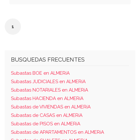
ocupa una superficie construida de 168,93
m2. consta en planta 3?, hall de entrada, un
cuarto de baño, cocina, salón y terraza y
1
escalera de acceso a planta cuarta que
consta de: dos dormitorios, un cuarto de
baño, dos terrazas y escalera de acceso
terraza superior; sobre los dos dormitorios y
BUSQUEDAS FRECUENTES
el cuarto de baño, se encuentra la referida
terraza superior.
Subastas BOE en ALMERíA
Subastas JUDICIALES en ALMERíA
Subastas NOTARIALES en ALMERíA
Subastas HACIENDA en ALMERíA
Subastas de VIVIENDAS en ALMERíA
Subastas de CASAS en ALMERíA
Subastas de PISOS en ALMERíA
Subastas de APARTAMENTOS en ALMERíA