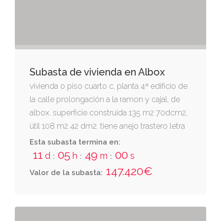
de luz y edificio de esta procedencia; y
oeste, calle de su situación y patio de luz.
cuota: 10'10%. en avenida de los ángeles, 58,
3-b-almeria cp 04008.
Subasta de vivienda en Albox
vivienda o piso cuarto c, planta 4ª edificio de
la calle prolongación a la ramon y cajal, de
albox. superficie construida 135 m2 70dcm2,
útil 108 m2 42 dm2. tiene anejo trastero letra
c, en pasillo acceso a la planta, superficie
Esta subasta termina en:
construida 04 m2 13 dm2, útil 03m2 12 dm2,
11
05
48
59
d
h
m
s
:
:
:
superfície incluida en la vivienda.
147.420€
Valor de la subasta: