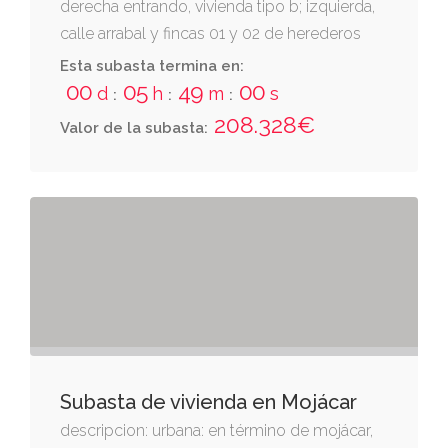
derecha entrando, vivienda tipo b; izquierda,
calle arrabal y fincas 01 y 02 de herederos
maría gil garcía, y fondo, vivienda “c”, cuota
Esta subasta termina en:
23,02 por ciento.
00
05
48
59
d
h
m
s
:
:
:
208.328€
Valor de la subasta:
Subasta de vivienda en Mojácar
descripcion: urbana: en término de mojácar,