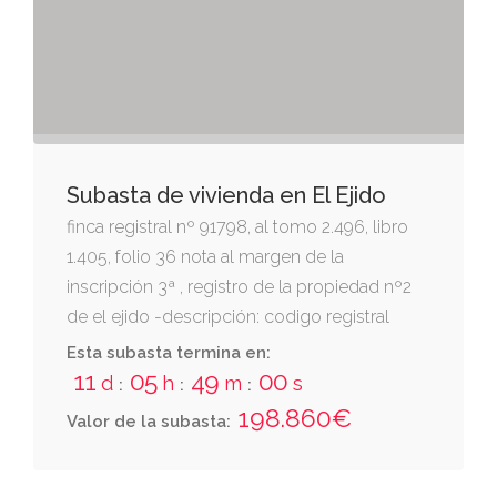
Subasta de vivienda en El Ejido
finca registral nº 91798, al tomo 2.496, libro
1.405, folio 36 nota al margen de la
inscripción 3ª , registro de la propiedad nº2
de el ejido -descripción: codigo registral
unico: 04018000853201,
Esta subasta termina en:
11
05
48
59
d
h
m
s
:
:
:
198.860€
Valor de la subasta: