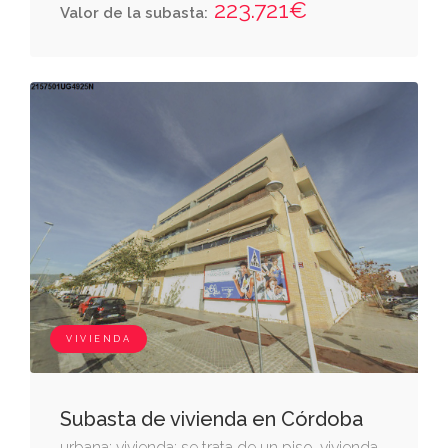
223.721€
Valor de la subasta:
margaritas del p.g.o.u. de córdoba,
conformando una manzana con fachadas a
las calles maría zambrano, maría montessori,
maría de molina y carretera de santa maría de
trassierra. la vivienda se distribuye en las
siguientes dependencias:vestíbulo, cocina,
lavadero, salón-comedor, terraza recayente
al resto de la parcela, distribuidor, dos
dormitorios y dos cuartos de baño. es
relevante destacar que a esta finca le
corresponde el derecho de uso y utilización
exclusiva de la parte debidamente delimitada
VIVIENDA
del patio interior de luces colindante, al cual
tiene acceso directo desde la propia vivienda.
sobre dicho espacio recae una limitación
Subasta de vivienda en Córdoba
legal estricta: queda prohibida la
urbana: vivienda: se trata de un piso-vivienda,