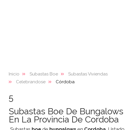
Inicio
Subastas Boe
Subastas Viviendas
Celebrandose
Córdoba
5
Subastas Boe De Bungalows
En La Provincia De Cordoba
Subastas
boe
de
bungalows
en
Cordoba
. Listado