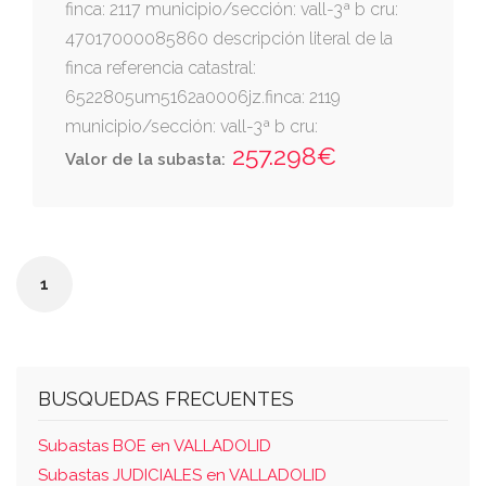
finca: 2117 municipio/sección: vall-3ª b cru:
47017000085860 descripción literal de la
finca referencia catastral:
6522805um5162a0006jz.finca: 2119
municipio/sección: vall-3ª b cru:
257.298€
47017000085884 referencia catastral:
Valor de la subasta:
6522805um5162a0006jz. esta finca se forma
por división horizontal de la finca matriz
número 2107, folio 27 del tomo 1552,
inscripción 1ª. datos catastrales referencia
1
catastral: 6522805um5162a0006jz
BUSQUEDAS FRECUENTES
Subastas BOE en VALLADOLID
Subastas JUDICIALES en VALLADOLID