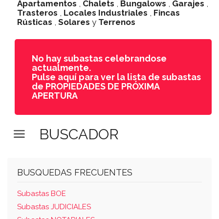
Apartamentos
,
Chalets
,
Bungalows
,
Garajes
,
Trasteros
,
Locales Industriales
,
Fincas
Rústicas
,
Solares
y
Terrenos
No hay subastas celebrandose
actualmente.
Pulse aquí para ver la lista de subastas
de PROPIEDADES DE PRÓXIMA
APERTURA
BUSCADOR
BUSQUEDAS FRECUENTES
Subastas BOE
Subastas JUDICIALES