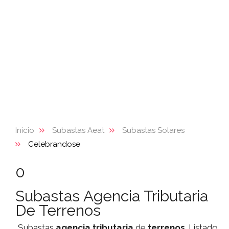
Inicio
Subastas Aeat
Subastas Solares
Celebrandose
0
Subastas Agencia Tributaria
De Terrenos
Subastas
agencia tributaria
de
terrenos
. Listado