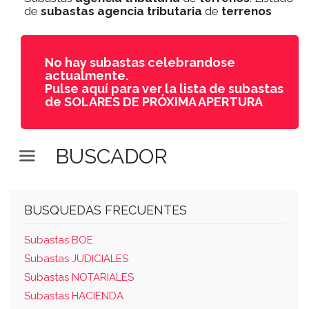
de
subastas
agencia tributaria
de
terrenos
No hay subastas celebrandose
actualmente.
Pulse aquí para ver la lista de subastas
de SOLARES DE PRÓXIMA APERTURA
BUSCADOR
BUSQUEDAS FRECUENTES
Subastas BOE
Subastas JUDICIALES
Subastas NOTARIALES
Subastas HACIENDA