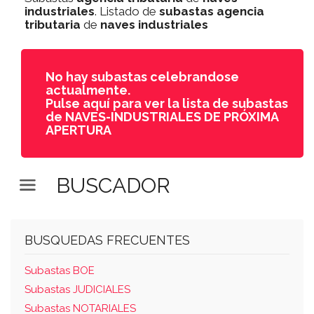
industriales
. Listado de
subastas
agencia
tributaria
de
naves industriales
No hay subastas celebrandose
actualmente.
Pulse aquí para ver la lista de subastas
de NAVES-INDUSTRIALES DE PRÓXIMA
APERTURA
BUSCADOR
BUSQUEDAS FRECUENTES
Subastas BOE
Subastas JUDICIALES
Subastas NOTARIALES