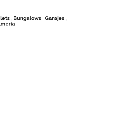
lets
,
Bungalows
,
Garajes
,
lmeria