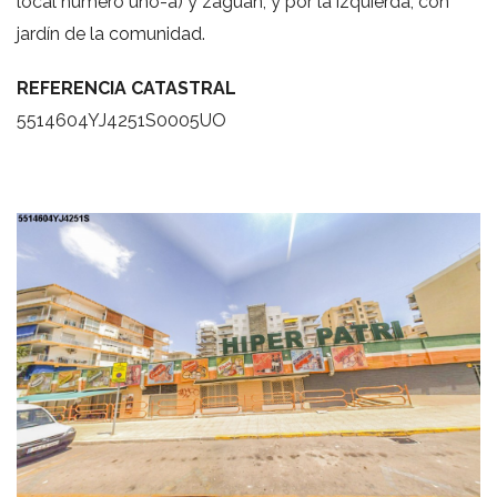
local número uno-a) y zaguán; y por la izquierda, con
jardín de la comunidad.
REFERENCIA CATASTRAL
5514604YJ4251S0005UO